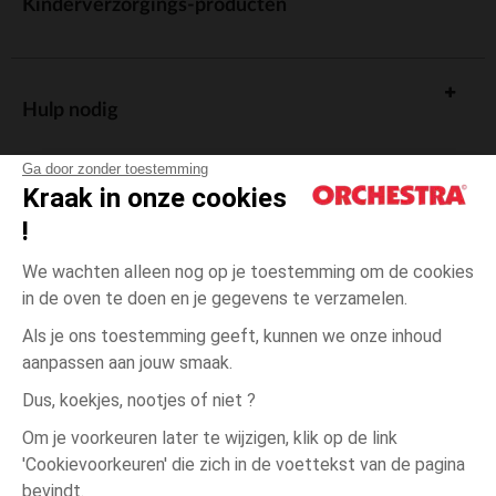
Kinderverzorgings-producten
Hulp nodig
Ga door zonder toestemming
Kraak in onze cookies
!
De cadeaukaart
We wachten alleen nog op je toestemming om de cookies
in de oven te doen en je gegevens te verzamelen.
Als je ons toestemming geeft, kunnen we onze inhoud
aanpassen aan jouw smaak.
Algemene verkoopsvoorwaarden
Dus, koekjes, nootjes of niet ?
Wettelijke bepalingen
*Commerciële aanbiedingen
Om je voorkeuren later te wijzigen, klik op de link
Persoonsgegevens
'Cookievoorkeuren' die zich in de voettekst van de pagina
3
Ecru
Ecru
maanden
Cookies beheren
bevindt.