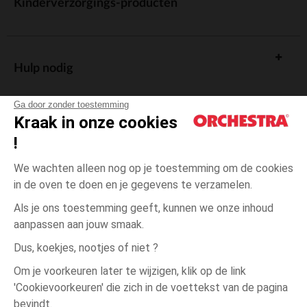
Kinderverzorgings-producten
Hulp nodig
Ga door zonder toestemming
Kraak in onze cookies
!
De cadeaukaart
We wachten alleen nog op je toestemming om de cookies
in de oven te doen en je gegevens te verzamelen.
Als je ons toestemming geeft, kunnen we onze inhoud
aanpassen aan jouw smaak.
Algemene verkoopsvoorwaarden
Dus, koekjes, nootjes of niet ?
Wettelijke bepalingen
*Commerciële aanbiedingen
Om je voorkeuren later te wijzigen, klik op de link
Persoonsgegevens
'Cookievoorkeuren' die zich in de voettekst van de pagina
3
Wit
Wit
maanden
Cookies beheren
bevindt.