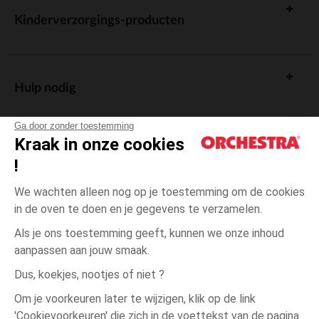
Kinderverzorgings-producten
Hulp nodig
Ga door zonder toestemming
Kraak in onze cookies
!
De cadeaukaart
We wachten alleen nog op je toestemming om de cookies
in de oven te doen en je gegevens te verzamelen.
Als je ons toestemming geeft, kunnen we onze inhoud
aanpassen aan jouw smaak.
Algemene verkoopsvoorwaarden
Dus, koekjes, nootjes of niet ?
Wettelijke bepalingen
*Commerciële aanbiedingen
Om je voorkeuren later te wijzigen, klik op de link
Persoonsgegevens
'Cookievoorkeuren' die zich in de voettekst van de pagina