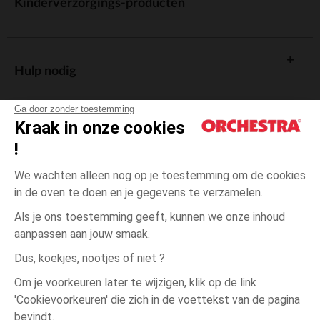
Kinderverzorgings-producten
Hulp nodig
Ga door zonder toestemming
Kraak in onze cookies
!
De cadeaukaart
We wachten alleen nog op je toestemming om de cookies
in de oven te doen en je gegevens te verzamelen.
Als je ons toestemming geeft, kunnen we onze inhoud
aanpassen aan jouw smaak.
Algemene verkoopsvoorwaarden
Dus, koekjes, nootjes of niet ?
Wettelijke bepalingen
*Commerciële aanbiedingen
Om je voorkeuren later te wijzigen, klik op de link
Persoonsgegevens
'Cookievoorkeuren' die zich in de voettekst van de pagina
Vert
Vert
3
Cookies beheren
bevindt.