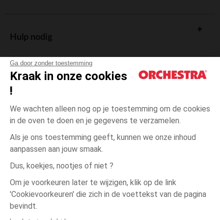
Hulp nodig
Ga door zonder toestemming
Kraak in onze cookies
!
De cadeaukaart
We wachten alleen nog op je toestemming om de cookies
in de oven te doen en je gegevens te verzamelen.
Als je ons toestemming geeft, kunnen we onze inhoud
aanpassen aan jouw smaak.
Algemene verkoopsvoorwaarden
Dus, koekjes, nootjes of niet ?
Wettelijke bepalingen
*Commerciële aanbiedingen
Om je voorkeuren later te wijzigen, klik op de link
Persoonsgegevens
'Cookievoorkeuren' die zich in de voettekst van de pagina
één
Bruin
Bruin
maat
Cookies beheren
bevindt.
Toegankelijkheid: niet conform