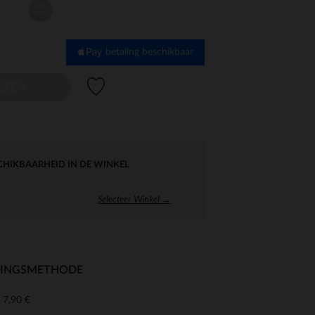
één
maat
betaling beschikbaar
Verlanglijstje.
EZEN
CHIKBAARHEID IN DE WINKEL
Selecteer Winkel →
RINGSMETHODE
7,90 €