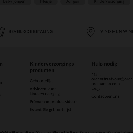
Baby jongen
Meisje
Jongen
Kinderverzorging
BEVEILIGDE BETALING
VIND MIJN WIN
en
Kinderverzorgings-
Hulp nodig
producten
Mail :
orchestraetvous@orch
Geboortelijst
jn
premaman.com
Adviezen voor
FAQ
kinderverzorging
l
Contacteer ons
Prémaman productvideo's
Essentiële geboortelijst
en
Wettelijke bepalingen
*Commerciële aanbiedingen
Persoonsgegevens
Cookies behere