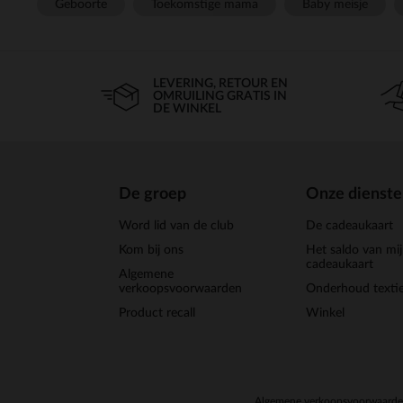
Geboorte
Toekomstige mama
Baby meisje
LEVERING, RETOUR EN
OMRUILING GRATIS IN
DE WINKEL
De groep
Onze dienst
Word lid van de club
De cadeaukaart
Kom bij ons
Het saldo van mi
cadeaukaart
Algemene
verkoopsvoorwaarden
Onderhoud textie
Product recall
Winkel
Algemene verkoopsvoorwaard