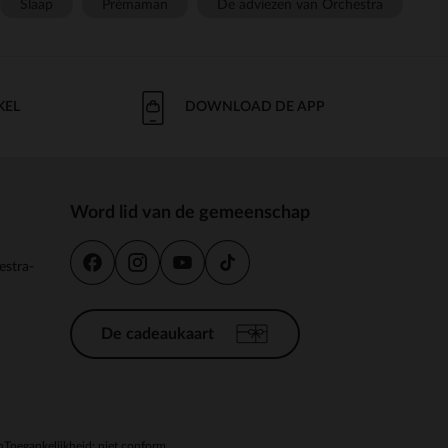
Slaap
Prémaman
De adviezen van Orchestra
KEL
DOWNLOAD DE APP
Word lid van de gemeenschap
estra-
De cadeaukaart
n
Toegankelijkheid: niet conform