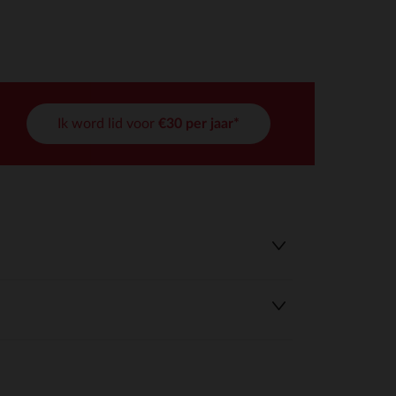
Ik word lid voor
€30 per jaar*
r wens aan te passen en te beheren, en zorgt ervoor dat aan de