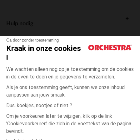
Hulp nodig
Ga door zonder toestemming
Kraak in onze cookies
!
De cadeaukaart
We wachten alleen nog op je toestemming om de cookies
in de oven te doen en je gegevens te verzamelen.
Als je ons toestemming geeft, kunnen we onze inhoud
aanpassen aan jouw smaak.
Algemene verkoopsvoorwaarden
Dus, koekjes, nootjes of niet ?
Wettelijke bepalingen
*Commerciële aanbiedingen
Om je voorkeuren later te wijzigen, klik op de link
Persoonsgegevens
'Cookievoorkeuren' die zich in de voettekst van de pagina
één
Print
Print
maat
Cookies beheren
bevindt.
Toegankelijkheid: niet conform