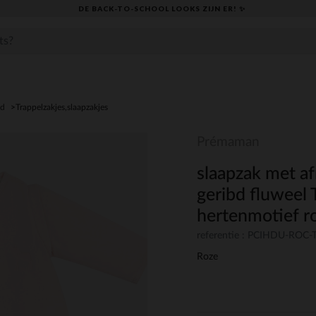
DE BACK-TO-SCHOOL LOOKS ZIJN ER! ✨
ed
Trappelzakjes,slaapzakjes
Prémaman
slaapzak met 
geribd fluweel
hertenmotief r
referentie : PCIHDU-ROC-
Roze