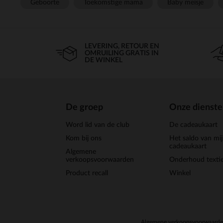
Geboorte
Toekomstige mama
Baby meisje
LEVERING, RETOUR EN
OMRUILING GRATIS IN
DE WINKEL
De groep
Onze dienst
Word lid van de club
De cadeaukaart
Kom bij ons
Het saldo van mi
cadeaukaart
Algemene
verkoopsvoorwaarden
Onderhoud textie
Product recall
Winkel
Algemene verkoopsvoorwaard