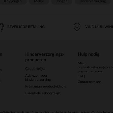
Baby jongen
Meisje
Jongen
Kinderverzorging
BEVEILIGDE BETALING
VIND MIJN WIN
en
Kinderverzorgings-
Hulp nodig
producten
Mail :
orchestraetvous@orch
Geboortelijst
jn
premaman.com
Adviezen voor
FAQ
kinderverzorging
l
Contacteer ons
Prémaman productvideo's
Essentiële geboortelijst
en
Wettelijke bepalingen
*Commerciële aanbiedingen
Persoonsgegevens
Cookies behere