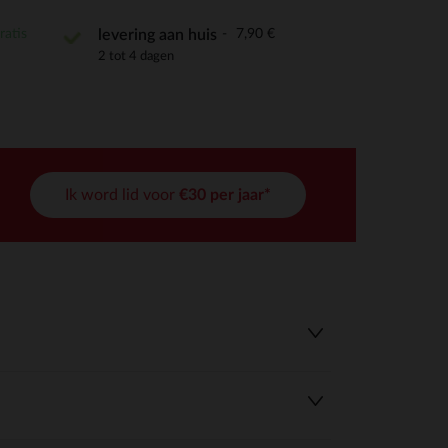
ratis
7,90 €
levering aan huis
2 tot 4 dagen
r wens aan te passen en te beheren, en zorgt ervoor dat aan de
Ik word lid voor
€30 per jaar*