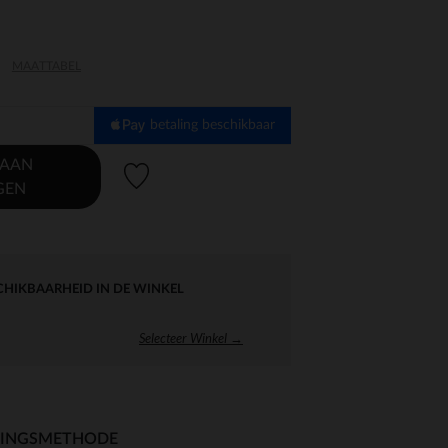
MAATTABEL
betaling beschikbaar
 AAN
Verlanglijstje.
GEN
CHIKBAARHEID IN DE WINKEL
Selecteer Winkel →
RINGSMETHODE