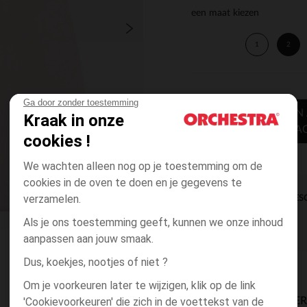
een maat kiezen
1
2
Ga door zonder toestemming
TOEVOEGEN
Kraak in onze
WINKELWA
cookies !
We wachten alleen nog op je toestemming om de
cookies in de oven te doen en je gegevens te
verzamelen.
DIRECTE BES
Als je ons toestemming geeft, kunnen we onze inhoud
aanpassen aan jouw smaak.
Dus, koekjes, nootjes of niet ?
Om je voorkeuren later te wijzigen, klik op de link
'Cookievoorkeuren' die zich in de voettekst van de
BESCHIKBAARE LEVE