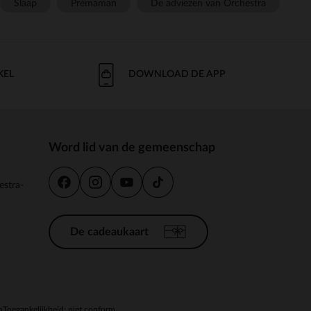
Slaap
Prémaman
De adviezen van Orchestra
KEL
DOWNLOAD DE APP
Word lid van de gemeenschap
estra-
De cadeaukaart
n
Toegankelijkheid: niet conform