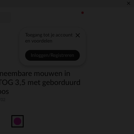
×
Toegang tot je account
en voordelen
Inloggen/Registreren
afneembare mouwen in
 TOG 3,5 met geborduurd
oos
T02