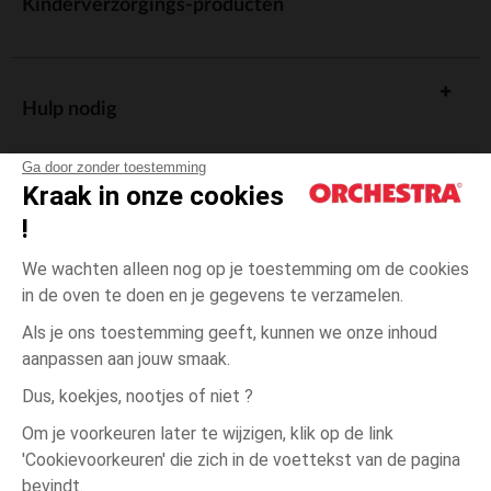
Kinderverzorgings-producten
Hulp nodig
Ga door zonder toestemming
Kraak in onze cookies
!
De cadeaukaart
We wachten alleen nog op je toestemming om de cookies
in de oven te doen en je gegevens te verzamelen.
Als je ons toestemming geeft, kunnen we onze inhoud
aanpassen aan jouw smaak.
Algemene verkoopsvoorwaarden
Dus, koekjes, nootjes of niet ?
Wettelijke bepalingen
*Commerciële aanbiedingen
Om je voorkeuren later te wijzigen, klik op de link
Persoonsgegevens
'Cookievoorkeuren' die zich in de voettekst van de pagina
Milky
één
Milky Coffee
Coffee
maat
Cookies beheren
bevindt.