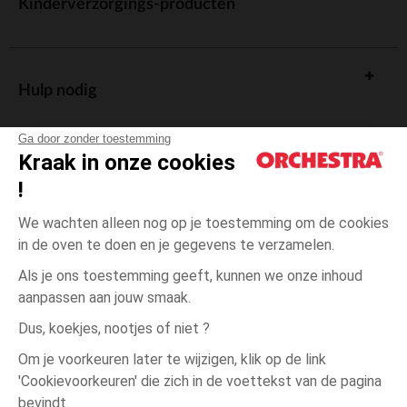
Kinderverzorgings-producten
Hulp nodig
Ga door zonder toestemming
Kraak in onze cookies
!
De cadeaukaart
We wachten alleen nog op je toestemming om de cookies
in de oven te doen en je gegevens te verzamelen.
Als je ons toestemming geeft, kunnen we onze inhoud
aanpassen aan jouw smaak.
Algemene verkoopsvoorwaarden
Dus, koekjes, nootjes of niet ?
Wettelijke bepalingen
*Commerciële aanbiedingen
Om je voorkeuren later te wijzigen, klik op de link
Persoonsgegevens
'Cookievoorkeuren' die zich in de voettekst van de pagina
Groen
Groen
1
Cookies beheren
bevindt.