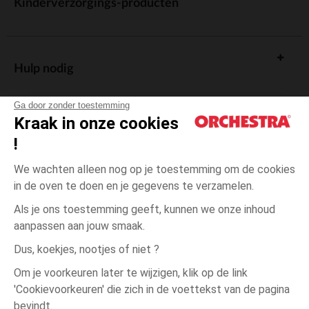
Kinderverzorgings-producten
Hulp nodig
Ga door zonder toestemming
Kraak in onze cookies
!
De cadeaukaart
We wachten alleen nog op je toestemming om de cookies
in de oven te doen en je gegevens te verzamelen.
Als je ons toestemming geeft, kunnen we onze inhoud
aanpassen aan jouw smaak.
Algemene verkoopsvoorwaarden
Dus, koekjes, nootjes of niet ?
Wettelijke bepalingen
*Commerciële aanbiedingen
Om je voorkeuren later te wijzigen, klik op de link
Persoonsgegevens
'Cookievoorkeuren' die zich in de voettekst van de pagina
één
Roze
Roze
maat
Cookies beheren
bevindt.