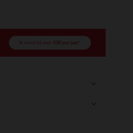
Ik word lid voor
€30 per jaar*
r wens aan te passen en te beheren, en zorgt ervoor dat aan de