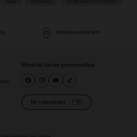
Slaap
Prémaman
De adviezen van Orchestra
KEL
DOWNLOAD DE APP
Word lid van de gemeenschap
estra-
De cadeaukaart
n
Toegankelijkheid: niet conform