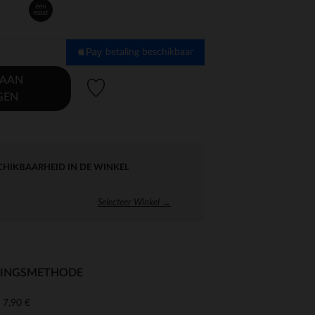
één
maat
betaling beschikbaar
 AAN
Verlanglijstje.
GEN
CHIKBAARHEID IN DE WINKEL
Selecteer Winkel →
RINGSMETHODE
7,90 €