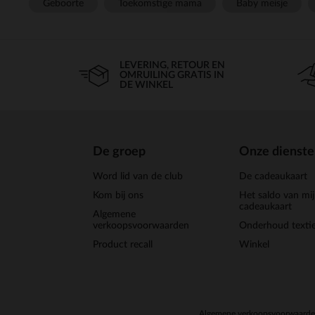
Geboorte
Toekomstige mama
Baby meisje
LEVERING, RETOUR EN
OMRUILING GRATIS IN
DE WINKEL
De groep
Onze dienst
Word lid van de club
De cadeaukaart
Kom bij ons
Het saldo van mi
cadeaukaart
Algemene
verkoopsvoorwaarden
Onderhoud textie
Product recall
Winkel
Algemene verkoopsvoorwaard