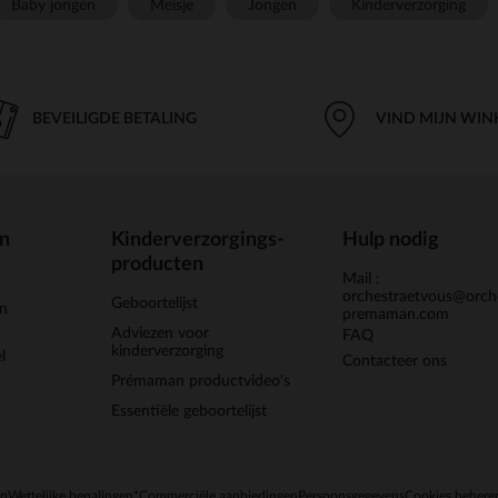
Baby jongen
Meisje
Jongen
Kinderverzorging
BEVEILIGDE BETALING
VIND MIJN WIN
en
Kinderverzorgings-
Hulp nodig
producten
Mail :
orchestraetvous@orch
Geboortelijst
jn
premaman.com
Adviezen voor
FAQ
kinderverzorging
l
Contacteer ons
Prémaman productvideo's
Essentiële geboortelijst
en
Wettelijke bepalingen
*Commerciële aanbiedingen
Persoonsgegevens
Cookies behere