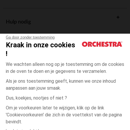
Hulp nodig
Ga door zonder toestemming
Kraak in onze cookies
!
De cadeaukaart
We wachten alleen nog op je toestemming om de cookies
in de oven te doen en je gegevens te verzamelen.
Als je ons toestemming geeft, kunnen we onze inhoud
aanpassen aan jouw smaak.
Algemene verkoopsvoorwaarden
Dus, koekjes, nootjes of niet ?
Wettelijke bepalingen
*Commerciële aanbiedingen
Om je voorkeuren later te wijzigen, klik op de link
Persoonsgegevens
'Cookievoorkeuren' die zich in de voettekst van de pagina
Blauw
Blauw
2
Cookies beheren
bevindt.
Toegankelijkheid: niet conform