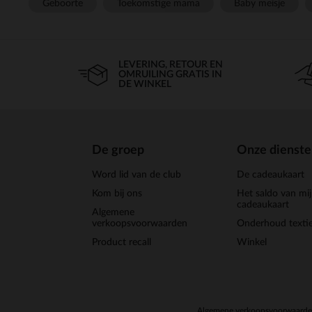
Geboorte
Toekomstige mama
Baby meisje
LEVERING, RETOUR EN
OMRUILING GRATIS IN
DE WINKEL
De groep
Onze dienst
Word lid van de club
De cadeaukaart
Kom bij ons
Het saldo van mi
cadeaukaart
Algemene
verkoopsvoorwaarden
Onderhoud textie
Product recall
Winkel
Algemene verkoopsvoorwaard