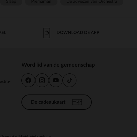
Slaap
Prémaman
De adviezen van Orchestra
KEL
DOWNLOAD DE APP
Word lid van de gemeenschap
estra-
De cadeaukaart
n
Toegankelijkheid: niet conform