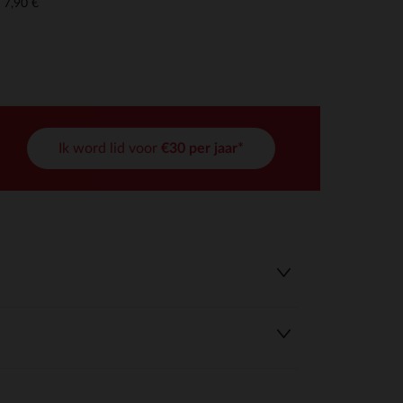
7,90 €
Ik word lid voor
€30 per jaar*
r wens aan te passen en te beheren, en zorgt ervoor dat aan de