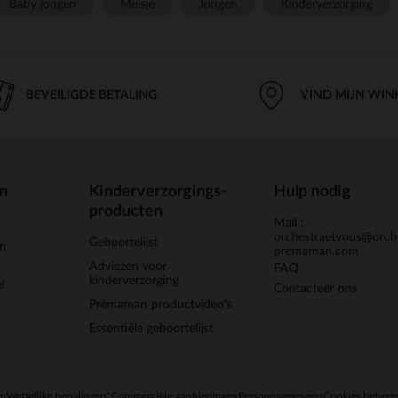
Baby jongen
Meisje
Jongen
Kinderverzorging
BEVEILIGDE BETALING
VIND MIJN WIN
en
Kinderverzorgings-
Hulp nodig
producten
Mail :
orchestraetvous@orch
Geboortelijst
jn
premaman.com
Adviezen voor
FAQ
kinderverzorging
l
Contacteer ons
Prémaman productvideo's
Essentiële geboortelijst
en
Wettelijke bepalingen
*Commerciële aanbiedingen
Persoonsgegevens
Cookies behere