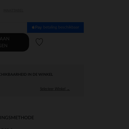
MAATTABEL
betaling beschikbaar
 AAN
Verlanglijstje.
GEN
CHIKBAARHEID IN DE WINKEL
Selecteer Winkel →
RINGSMETHODE