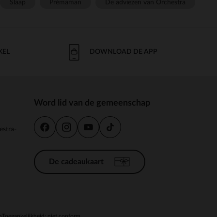
Slaap
Prémaman
De adviezen van Orchestra
KEL
DOWNLOAD DE APP
Word lid van de gemeenschap
estra-
De cadeaukaart
n
Toegankelijkheid: niet conform