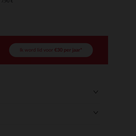
7,90 €
Ik word lid voor
€30 per jaar*
r wens aan te passen en te beheren, en zorgt ervoor dat aan de