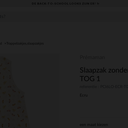
DE BACK-TO-SCHOOL LOOKS ZIJN ER! ✨
ed
Trappelzakjes,slaapzakjes
Prémaman
Slaapzak zonde
TOG 1
referentie : PCI6LO-ECR-T
Ecru
een maat kiezen