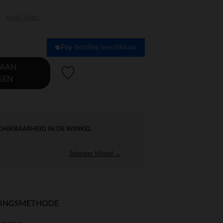
MAATTABEL
betaling beschikbaar
 AAN
Verlanglijstje.
GEN
CHIKBAARHEID IN DE WINKEL
Selecteer Winkel →
RINGSMETHODE