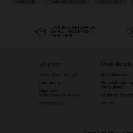
Geboorte
Toekomstige mama
Baby meisje
LEVERING, RETOUR EN
OMRUILING GRATIS IN
DE WINKEL
De groep
Onze dienst
Word lid van de club
De cadeaukaart
Kom bij ons
Het saldo van mi
cadeaukaart
Algemene
verkoopsvoorwaarden
Onderhoud textie
Product recall
Winkel
Algemene verkoopsvoorwaard