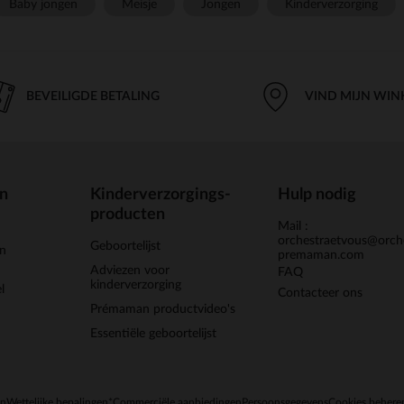
Baby jongen
Meisje
Jongen
Kinderverzorging
BEVEILIGDE BETALING
VIND MIJN WIN
en
Kinderverzorgings-
Hulp nodig
producten
Mail :
orchestraetvous@orch
Geboortelijst
jn
premaman.com
Adviezen voor
FAQ
kinderverzorging
l
Contacteer ons
Prémaman productvideo's
Essentiële geboortelijst
en
Wettelijke bepalingen
*Commerciële aanbiedingen
Persoonsgegevens
Cookies behere