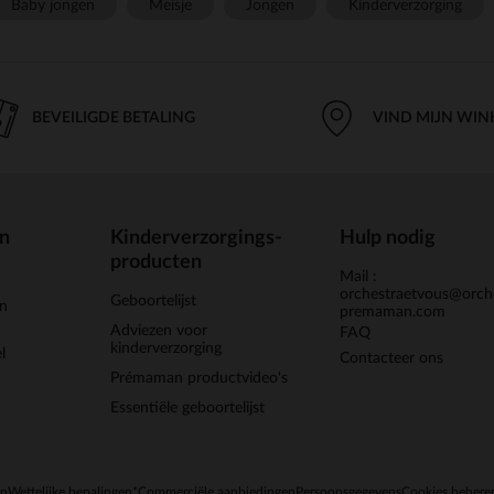
Baby jongen
Meisje
Jongen
Kinderverzorging
BEVEILIGDE BETALING
VIND MIJN WIN
en
Kinderverzorgings-
Hulp nodig
producten
Mail :
orchestraetvous@orch
Geboortelijst
jn
premaman.com
Adviezen voor
FAQ
kinderverzorging
l
Contacteer ons
Prémaman productvideo's
Essentiële geboortelijst
en
Wettelijke bepalingen
*Commerciële aanbiedingen
Persoonsgegevens
Cookies behere