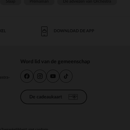
Slaap
Prémaman
De adviezen van Orchestra
KEL
DOWNLOAD DE APP
Word lid van de gemeenschap
estra-
De cadeaukaart
n
Toegankelijkheid: niet conform