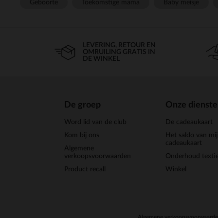
Geboorte
Toekomstige mama
Baby meisje
LEVERING, RETOUR EN
OMRUILING GRATIS IN
DE WINKEL
De groep
Onze dienst
Word lid van de club
De cadeaukaart
Kom bij ons
Het saldo van mi
cadeaukaart
Algemene
verkoopsvoorwaarden
Onderhoud textie
Product recall
Winkel
Algemene verkoopsvoorwaard