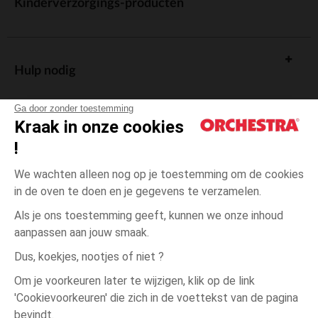
Kinderverzorgings-producten
Hulp nodig
Ga door zonder toestemming
Kraak in onze cookies
!
De cadeaukaart
We wachten alleen nog op je toestemming om de cookies
in de oven te doen en je gegevens te verzamelen.
Als je ons toestemming geeft, kunnen we onze inhoud
aanpassen aan jouw smaak.
Algemene verkoopsvoorwaarden
Dus, koekjes, nootjes of niet ?
Wettelijke bepalingen
*Commerciële aanbiedingen
Om je voorkeuren later te wijzigen, klik op de link
Persoonsgegevens
'Cookievoorkeuren' die zich in de voettekst van de pagina
1
Ecru
Ecru
maand
Cookies beheren
bevindt.