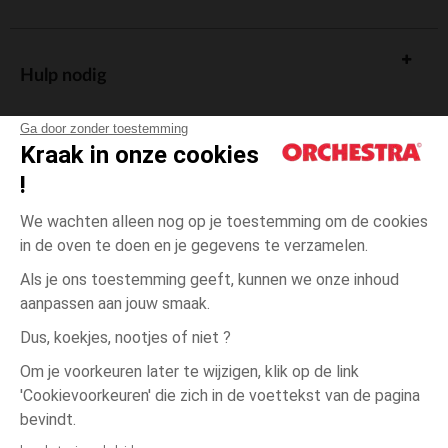
Hulp nodig
Ga door zonder toestemming
Kraak in onze cookies
!
De cadeaukaart
We wachten alleen nog op je toestemming om de cookies
in de oven te doen en je gegevens te verzamelen.
Als je ons toestemming geeft, kunnen we onze inhoud
aanpassen aan jouw smaak.
Algemene verkoopsvoorwaarden
Dus, koekjes, nootjes of niet ?
Wettelijke bepalingen
*Commerciële aanbiedingen
Om je voorkeuren later te wijzigen, klik op de link
Persoonsgegevens
'Cookievoorkeuren' die zich in de voettekst van de pagina
1
Beige
Beige
maand
Cookies beheren
bevindt.
Toegankelijkheid: niet conform