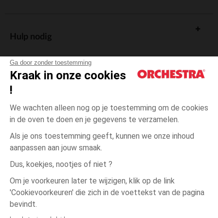
Hulp nodig
Ga door zonder toestemming
Kraak in onze cookies
!
De cadeaukaart
We wachten alleen nog op je toestemming om de cookies
in de oven te doen en je gegevens te verzamelen.
Als je ons toestemming geeft, kunnen we onze inhoud
aanpassen aan jouw smaak.
Algemene verkoopsvoorwaarden
Dus, koekjes, nootjes of niet ?
Wettelijke bepalingen
*Commerciële aanbiedingen
Om je voorkeuren later te wijzigen, klik op de link
Persoonsgegevens
'Cookievoorkeuren' die zich in de voettekst van de pagina
Groen
Groen
Prematuur
Cookies beheren
bevindt.
Toegankelijkheid: niet conform