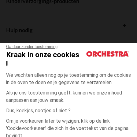
Kinderverzorgings-producten
Hulp nodig
Ga door zonder toestemming
Kraak in onze cookies
!
De cadeaukaart
We wachten alleen nog op je toestemming om de cookies
in de oven te doen en je gegevens te verzamelen.
Als je ons toestemming geeft, kunnen we onze inhoud
aanpassen aan jouw smaak.
Algemene verkoopsvoorwaarden
Dus, koekjes, nootjes of niet ?
Wettelijke bepalingen
*Commerciële aanbiedingen
Om je voorkeuren later te wijzigen, klik op de link
Persoonsgegevens
'Cookievoorkeuren' die zich in de voettekst van de pagina
Wit
Wit
50
Cookies beheren
bevindt.