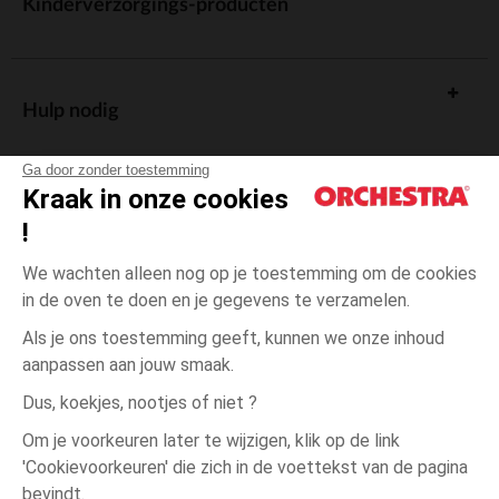
Kinderverzorgings-producten
Hulp nodig
Ga door zonder toestemming
Kraak in onze cookies
!
De cadeaukaart
We wachten alleen nog op je toestemming om de cookies
in de oven te doen en je gegevens te verzamelen.
Als je ons toestemming geeft, kunnen we onze inhoud
aanpassen aan jouw smaak.
Algemene verkoopsvoorwaarden
Dus, koekjes, nootjes of niet ?
Wettelijke bepalingen
*Commerciële aanbiedingen
Om je voorkeuren later te wijzigen, klik op de link
Persoonsgegevens
'Cookievoorkeuren' die zich in de voettekst van de pagina
Grijs
Grijs
1
Cookies beheren
bevindt.