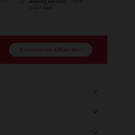
ratis
7,90 €
levering aan huis
2 tot 4 dagen
Ik word lid voor
€30 per jaar*
r wens aan te passen en te beheren, en zorgt ervoor dat aan de