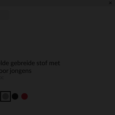
×
lde gebreide stof met
oor jongens
50C