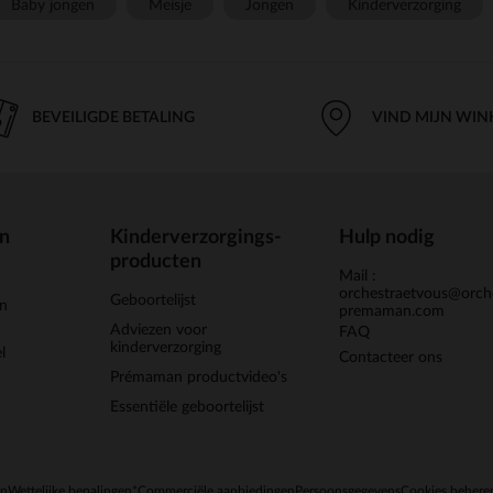
Baby jongen
Meisje
Jongen
Kinderverzorging
BEVEILIGDE BETALING
VIND MIJN WIN
en
Kinderverzorgings-
Hulp nodig
producten
Mail :
orchestraetvous@orch
Geboortelijst
jn
premaman.com
Adviezen voor
FAQ
kinderverzorging
l
Contacteer ons
Prémaman productvideo's
Essentiële geboortelijst
en
Wettelijke bepalingen
*Commerciële aanbiedingen
Persoonsgegevens
Cookies behere