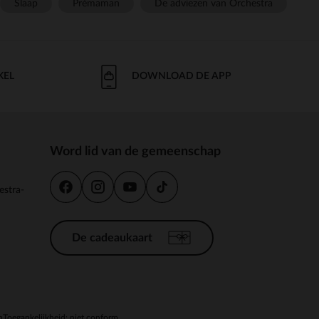
Slaap
Prémaman
De adviezen van Orchestra
KEL
DOWNLOAD DE APP
Word lid van de gemeenschap
estra-
De cadeaukaart
n
Toegankelijkheid: niet conform