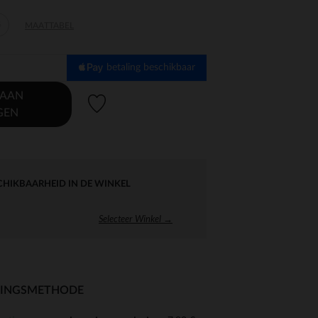
6
MAATTABEL
betaling beschikbaar
 AAN
Verlanglijstje.
GEN
CHIKBAARHEID IN DE WINKEL
Selecteer Winkel →
RINGSMETHODE