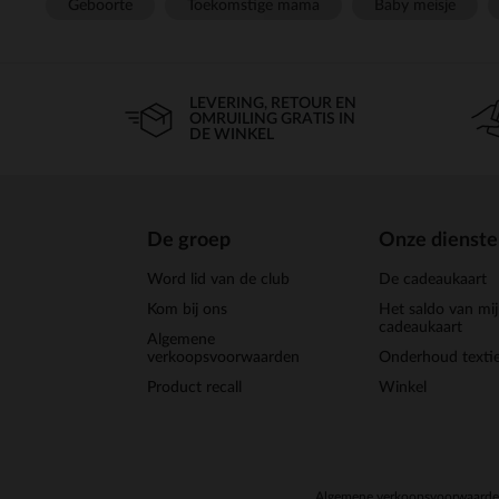
Geboorte
Toekomstige mama
Baby meisje
LEVERING, RETOUR EN
OMRUILING GRATIS IN
DE WINKEL
De groep
Onze dienst
Word lid van de club
De cadeaukaart
Kom bij ons
Het saldo van mi
cadeaukaart
Algemene
verkoopsvoorwaarden
Onderhoud textie
Product recall
Winkel
Algemene verkoopsvoorwaard