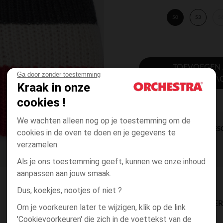
50
53
5
TOEVOEGEN
Ga door zonder toestemming
WINKELWA
Kraak in onze
cookies !
We wachten alleen nog op je toestemming om de
DIRECTE BES
cookies in de oven te doen en je gegevens te
verzamelen.
Als je ons toestemming geeft, kunnen we onze inhoud
aanpassen aan jouw smaak.
Dus, koekjes, nootjes of niet ?
BESCHIKBAARE LEVE
Om je voorkeuren later te wijzigen, klik op de link
'Cookievoorkeuren' die zich in de voettekst van de