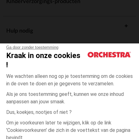
Kinderverzorgings-producten
Hulp nodig
Ga door zonder toestemming
Kraak in onze cookies
!
De cadeaukaart
We wachten alleen nog op je toestemming om de cookies
in de oven te doen en je gegevens te verzamelen.
Als je ons toestemming geeft, kunnen we onze inhoud
aanpassen aan jouw smaak.
Algemene verkoopsvoorwaarden
Dus, koekjes, nootjes of niet ?
Wettelijke bepalingen
*Commerciële aanbiedingen
Om je voorkeuren later te wijzigen, klik op de link
Persoonsgegevens
'Cookievoorkeuren' die zich in de voettekst van de pagina
Rood
Rood
50
Cookies beheren
bevindt.