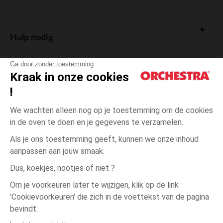
Hulp nodig
Ga door zonder toestemming
Kraak in onze cookies
!
De cadeaukaart
We wachten alleen nog op je toestemming om de cookies
in de oven te doen en je gegevens te verzamelen.
Als je ons toestemming geeft, kunnen we onze inhoud
aanpassen aan jouw smaak.
Algemene verkoopsvoorwaarden
Dus, koekjes, nootjes of niet ?
Wettelijke bepalingen
*Commerciële aanbiedingen
Om je voorkeuren later te wijzigen, klik op de link
Persoonsgegevens
'Cookievoorkeuren' die zich in de voettekst van de pagina
Grijs
Grijs
50
Cookies beheren
bevindt.
Toegankelijkheid: niet conform