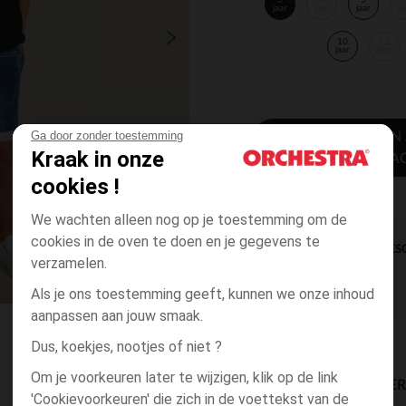
3
4
5
jaar
jaar
jaar
ja
10
12
jaar
jaar
Ga door zonder toestemming
TOEVOEGEN
Kraak in onze
WINKELWA
cookies !
We wachten alleen nog op je toestemming om de
cookies in de oven te doen en je gegevens te
DIRECTE BES
verzamelen.
Als je ons toestemming geeft, kunnen we onze inhoud
aanpassen aan jouw smaak.
Dus, koekjes, nootjes of niet ?
Om je voorkeuren later te wijzigen, klik op de link
BESCHIKBAARE LEVE
'Cookievoorkeuren' die zich in de voettekst van de