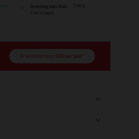
ratis
7,90 €
levering aan huis
2 tot 4 dagen
Ik word lid voor
€30 per jaar*
r wens aan te passen en te beheren, en zorgt ervoor dat aan de