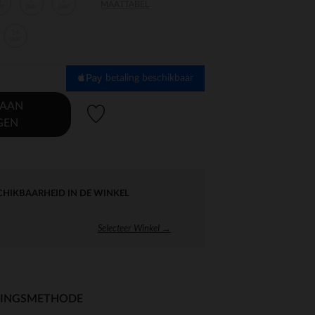
6
7
8
MAATTABEL
ar
jaar
jaar
14
jaar
betaling beschikbaar
 AAN
Verlanglijstje.
GEN
CHIKBAARHEID IN DE WINKEL
Selecteer Winkel →
RINGSMETHODE