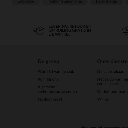
Geboorte
Toekomstige mama
Baby meisje
LEVERING, RETOUR EN
OMRUILING GRATIS IN
DE WINKEL
De groep
Onze dienst
Word lid van de club
De cadeaukaart
Kom bij ons
Het saldo van mi
cadeaukaart
Algemene
verkoopsvoorwaarden
Onderhoud textie
Product recall
Winkel
Algemene verkoopsvoorwaard