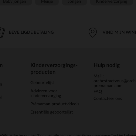
Baby jongen
Meisje
Jongen
Kinderverzorging
BEVEILIGDE BETALING
VIND MIJN WIN
en
Kinderverzorgings-
Hulp nodig
producten
Mail :
orchestraetvous@orch
Geboortelijst
jn
premaman.com
Adviezen voor
FAQ
kinderverzorging
l
Contacteer ons
Prémaman productvideo's
Essentiële geboortelijst
en
Wettelijke bepalingen
*Commerciële aanbiedingen
Persoonsgegevens
Cookies behere