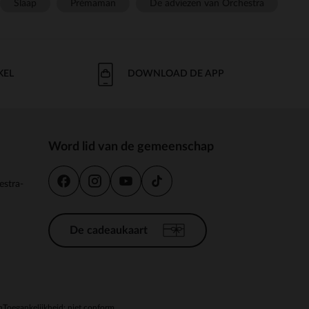
Slaap
Prémaman
De adviezen van Orchestra
KEL
DOWNLOAD DE APP
Word lid van de gemeenschap
estra-
De cadeaukaart
n
Toegankelijkheid: niet conform