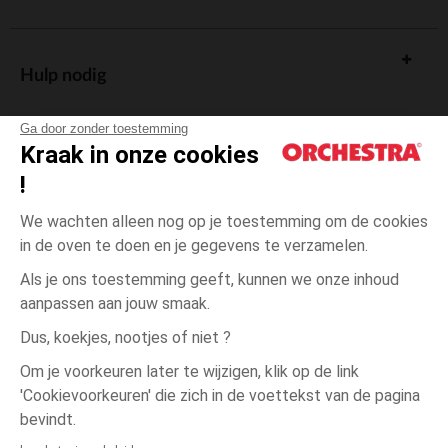
Hulp nodig
Ga door zonder toestemming
Kraak in onze cookies
!
De cadeaukaart
We wachten alleen nog op je toestemming om de cookies
in de oven te doen en je gegevens te verzamelen.
Als je ons toestemming geeft, kunnen we onze inhoud
aanpassen aan jouw smaak.
Algemene verkoopsvoorwaarden
Dus, koekjes, nootjes of niet ?
Wettelijke bepalingen
*Commerciële aanbiedingen
Om je voorkeuren later te wijzigen, klik op de link
Persoonsgegevens
'Cookievoorkeuren' die zich in de voettekst van de pagina
3
Groen
Groen
jaar
Cookies beheren
bevindt.
Toegankelijkheid: niet conform