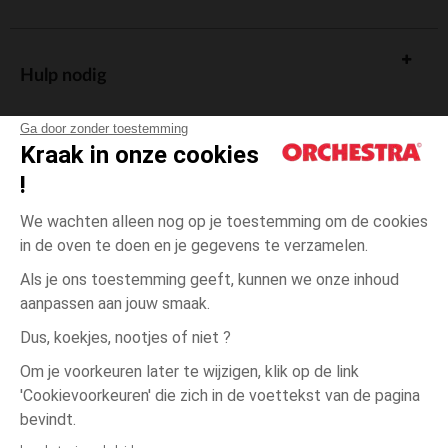
Hulp nodig
Ga door zonder toestemming
Kraak in onze cookies
!
De cadeaukaart
We wachten alleen nog op je toestemming om de cookies
in de oven te doen en je gegevens te verzamelen.
Als je ons toestemming geeft, kunnen we onze inhoud
aanpassen aan jouw smaak.
Algemene verkoopsvoorwaarden
Dus, koekjes, nootjes of niet ?
Wettelijke bepalingen
*Commerciële aanbiedingen
Om je voorkeuren later te wijzigen, klik op de link
Persoonsgegevens
'Cookievoorkeuren' die zich in de voettekst van de pagina
7
Grijs
Grijs
jaar
Cookies beheren
bevindt.
Toegankelijkheid: niet conform