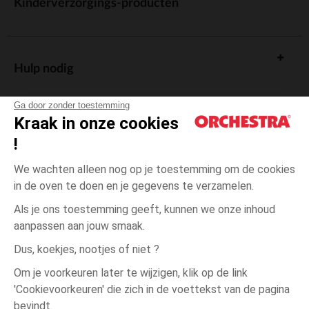
Kinderverzorgings-producten
Hulp nodig
Ga door zonder toestemming
Kraak in onze cookies
!
De cadeaukaart
We wachten alleen nog op je toestemming om de cookies
in de oven te doen en je gegevens te verzamelen.
Als je ons toestemming geeft, kunnen we onze inhoud
aanpassen aan jouw smaak.
Algemene verkoopsvoorwaarden
Dus, koekjes, nootjes of niet ?
Wettelijke bepalingen
*Commerciële aanbiedingen
Om je voorkeuren later te wijzigen, klik op de link
Persoonsgegevens
'Cookievoorkeuren' die zich in de voettekst van de pagina
3
Blauw
Blauw
jaar
Cookies beheren
bevindt.