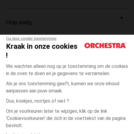
Hulp nodig
Ga door zonder toestemming
Kraak in onze cookies
!
De cadeaukaart
We wachten alleen nog op je toestemming om de cookies
in de oven te doen en je gegevens te verzamelen.
Als je ons toestemming geeft, kunnen we onze inhoud
aanpassen aan jouw smaak.
Algemene verkoopsvoorwaarden
Dus, koekjes, nootjes of niet ?
Wettelijke bepalingen
*Commerciële aanbiedingen
Om je voorkeuren later te wijzigen, klik op de link
Persoonsgegevens
'Cookievoorkeuren' die zich in de voettekst van de pagina
4
Ecru
Ecru
jaar
Cookies beheren
bevindt.
Toegankelijkheid: niet conform