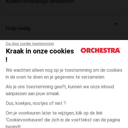
Kinderverzorgings-producten
Hulp nodig
Ga door zonder toestemming
Kraak in onze cookies
!
De cadeaukaart
We wachten alleen nog op je toestemming om de cookies
in de oven te doen en je gegevens te verzamelen.
Als je ons toestemming geeft, kunnen we onze inhoud
aanpassen aan jouw smaak.
Algemene verkoopsvoorwaarden
Dus, koekjes, nootjes of niet ?
Wettelijke bepalingen
*Commerciële aanbiedingen
Om je voorkeuren later te wijzigen, klik op de link
Persoonsgegevens
'Cookievoorkeuren' die zich in de voettekst van de pagina
3
Blauw
Blauw
jaar
Cookies beheren
bevindt.