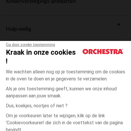
Kinderverzorgings-producten
Hulp nodig
Ga door zonder toestemming
Kraak in onze cookies
!
De cadeaukaart
We wachten alleen nog op je toestemming om de cookies
in de oven te doen en je gegevens te verzamelen.
Als je ons toestemming geeft, kunnen we onze inhoud
aanpassen aan jouw smaak.
Algemene verkoopsvoorwaarden
Dus, koekjes, nootjes of niet ?
Wettelijke bepalingen
*Commerciële aanbiedingen
Om je voorkeuren later te wijzigen, klik op de link
Persoonsgegevens
'Cookievoorkeuren' die zich in de voettekst van de pagina
3
Blauw
Blauw
jaar
Cookies beheren
bevindt.