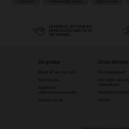
Geboorte
Toekomstige mama
Baby meisje
LEVERING, RETOUR EN
OMRUILING GRATIS IN
DE WINKEL
De groep
Onze dienst
Word lid van de club
De cadeaukaart
Kom bij ons
Het saldo van mi
cadeaukaart
Algemene
verkoopsvoorwaarden
Onderhoud textie
Product recall
Winkel
Algemene verkoopsvoorwaard