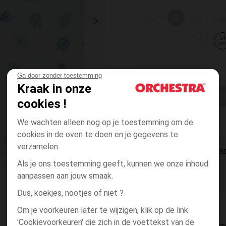
3
4
5
6
jaar
jaar
jaar
jaa
12
14
jaar
jaa
Ga door zonder toestemming
Kraak in onze
EEN MAAT KI
cookies !
We wachten alleen nog op je toestemming om de
cookies in de oven te doen en je gegevens te
verzamelen.
DIRECTE BES
Als je ons toestemming geeft, kunnen we onze inhoud
aanpassen aan jouw smaak.
Dus, koekjes, nootjes of niet ?
Om je voorkeuren later te wijzigen, klik op de link
'Cookievoorkeuren' die zich in de voettekst van de