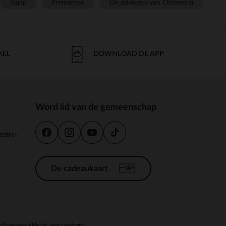
Slaap
Prémaman
De adviezen van Orchestra
KEL
DOWNLOAD DE APP
Word lid van de gemeenschap
estra-
De cadeaukaart
n
Toegankelijkheid: niet conform