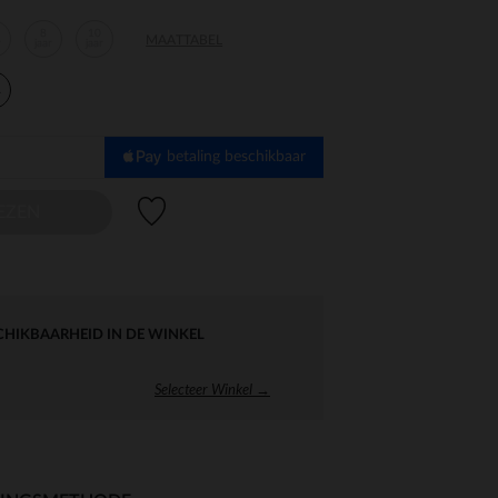
8
10
MAATTABEL
r
jaar
jaar
r
betaling beschikbaar
Verlanglijstje.
EZEN
CHIKBAARHEID IN DE WINKEL
Selecteer Winkel →