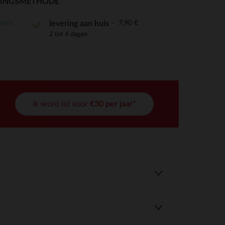
RINGSMETHODE
ratis
7,90 €
levering aan huis
2 tot 4 dagen
r wens aan te passen en te beheren, en zorgt ervoor dat aan de
Ik word lid voor
€30 per jaar*