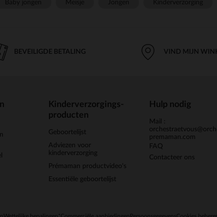
Baby jongen
Meisje
Jongen
Kinderverzorging
BEVEILIGDE BETALING
VIND MIJN WIN
en
Kinderverzorgings-
Hulp nodig
producten
Mail :
orchestraetvous@orch
Geboortelijst
jn
premaman.com
Adviezen voor
FAQ
kinderverzorging
l
Contacteer ons
Prémaman productvideo's
Essentiële geboortelijst
en
Wettelijke bepalingen
*Commerciële aanbiedingen
Persoonsgegevens
Cookies behere