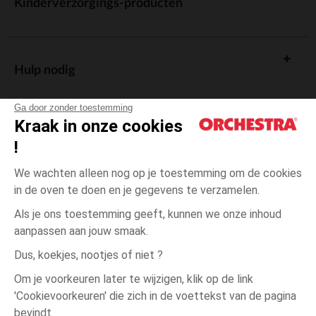
Kinderverzorgings-producten
Hulp nodig
Ga door zonder toestemming
Kraak in onze cookies
!
De cadeaukaart
We wachten alleen nog op je toestemming om de cookies
in de oven te doen en je gegevens te verzamelen.
Als je ons toestemming geeft, kunnen we onze inhoud
aanpassen aan jouw smaak.
Algemene verkoopsvoorwaarden
Dus, koekjes, nootjes of niet ?
Wettelijke bepalingen
*Commerciële aanbiedingen
Om je voorkeuren later te wijzigen, klik op de link
Persoonsgegevens
'Cookievoorkeuren' die zich in de voettekst van de pagina
3
Groen
Groen
jaar
Cookies beheren
bevindt.