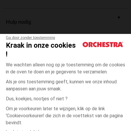
Hulp nodig
Ga door zonder toestemming
Kraak in onze cookies
!
De cadeaukaart
We wachten alleen nog op je toestemming om de cookies
in de oven te doen en je gegevens te verzamelen.
Als je ons toestemming geeft, kunnen we onze inhoud
aanpassen aan jouw smaak.
Algemene verkoopsvoorwaarden
Dus, koekjes, nootjes of niet ?
Wettelijke bepalingen
*Commerciële aanbiedingen
Om je voorkeuren later te wijzigen, klik op de link
Persoonsgegevens
'Cookievoorkeuren' die zich in de voettekst van de pagina
3
Grijs
Grijs
jaar
Cookies beheren
bevindt.
Toegankelijkheid: niet conform