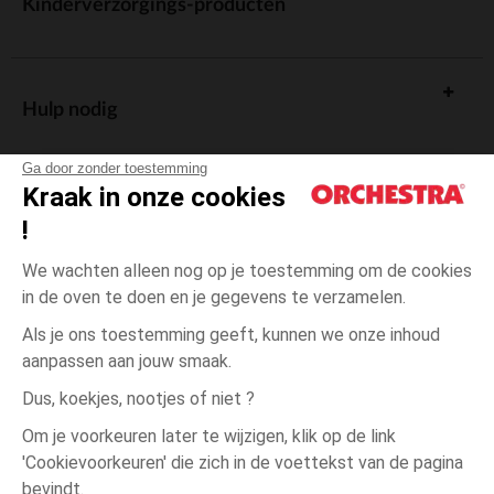
Kinderverzorgings-producten
Hulp nodig
Ga door zonder toestemming
Kraak in onze cookies
!
De cadeaukaart
We wachten alleen nog op je toestemming om de cookies
in de oven te doen en je gegevens te verzamelen.
Als je ons toestemming geeft, kunnen we onze inhoud
aanpassen aan jouw smaak.
Algemene verkoopsvoorwaarden
Dus, koekjes, nootjes of niet ?
Wettelijke bepalingen
*Commerciële aanbiedingen
Om je voorkeuren later te wijzigen, klik op de link
Persoonsgegevens
'Cookievoorkeuren' die zich in de voettekst van de pagina
5
Grijs
Grijs
jaar
Cookies beheren
bevindt.