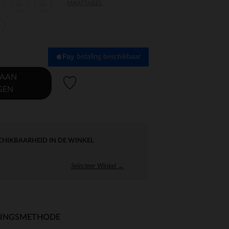
8
10
MAATTABEL
r
jaar
jaar
r
betaling beschikbaar
 AAN
Verlanglijstje.
GEN
CHIKBAARHEID IN DE WINKEL
Selecteer Winkel →
RINGSMETHODE