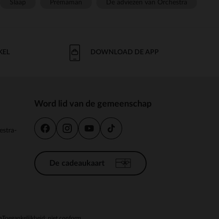
Slaap
Prémaman
De adviezen van Orchestra
KEL
DOWNLOAD DE APP
Word lid van de gemeenschap
estra-
De cadeaukaart
n
Toegankelijkheid: niet conform