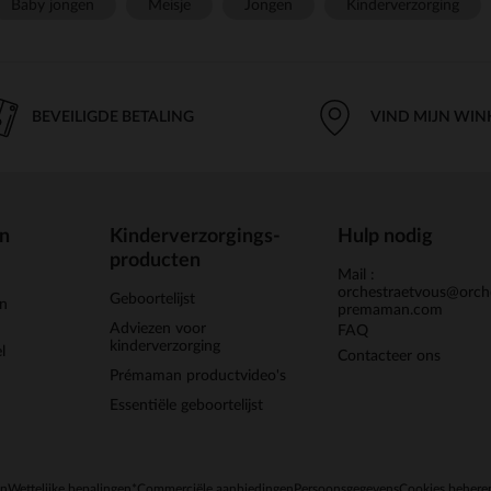
Baby jongen
Meisje
Jongen
Kinderverzorging
BEVEILIGDE BETALING
VIND MIJN WIN
en
Kinderverzorgings-
Hulp nodig
producten
Mail :
orchestraetvous@orch
Geboortelijst
jn
premaman.com
Adviezen voor
FAQ
kinderverzorging
l
Contacteer ons
Prémaman productvideo's
Essentiële geboortelijst
en
Wettelijke bepalingen
*Commerciële aanbiedingen
Persoonsgegevens
Cookies behere