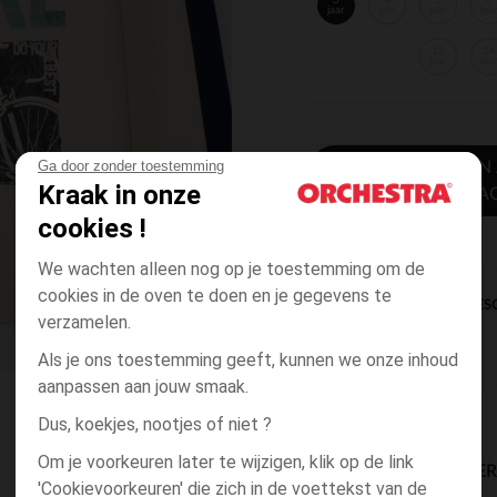
3
4
5
6
jaar
jaar
jaar
jaa
12
14
jaar
jaa
Ga door zonder toestemming
TOEVOEGEN
Kraak in onze
WINKELWA
cookies !
We wachten alleen nog op je toestemming om de
cookies in de oven te doen en je gegevens te
DIRECTE BES
verzamelen.
Als je ons toestemming geeft, kunnen we onze inhoud
aanpassen aan jouw smaak.
Dus, koekjes, nootjes of niet ?
Om je voorkeuren later te wijzigen, klik op de link
BESCHIKBAARE LEVE
'Cookievoorkeuren' die zich in de voettekst van de