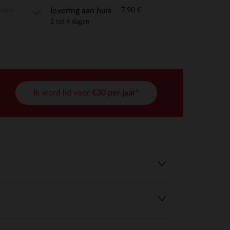
ratis
7,90 €
levering aan huis
2 tot 4 dagen
Ik word lid voor
€30 per jaar*
r wens aan te passen en te beheren, en zorgt ervoor dat aan de