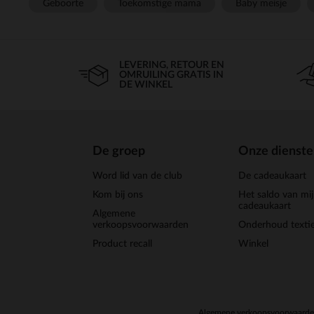
Geboorte
Toekomstige mama
Baby meisje
LEVERING, RETOUR EN
OMRUILING GRATIS IN
DE WINKEL
De groep
Onze dienst
Word lid van de club
De cadeaukaart
Kom bij ons
Het saldo van mi
cadeaukaart
Algemene
verkoopsvoorwaarden
Onderhoud textie
Product recall
Winkel
Algemene verkoopsvoorwaard