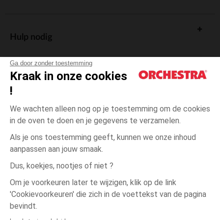
Hulp nodig
Ga door zonder toestemming
Kraak in onze cookies
!
De cadeaukaart
We wachten alleen nog op je toestemming om de cookies
in de oven te doen en je gegevens te verzamelen.
Als je ons toestemming geeft, kunnen we onze inhoud
aanpassen aan jouw smaak.
Algemene verkoopsvoorwaarden
Dus, koekjes, nootjes of niet ?
Wettelijke bepalingen
*Commerciële aanbiedingen
Om je voorkeuren later te wijzigen, klik op de link
Persoonsgegevens
'Cookievoorkeuren' die zich in de voettekst van de pagina
3
Blauw
Blauw
jaar
Cookies beheren
bevindt.
Toegankelijkheid: niet conform