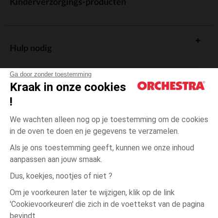
Kinderverzorgings-producten
Hulp nodig
Ga door zonder toestemming
Kraak in onze cookies
!
De cadeaukaart
We wachten alleen nog op je toestemming om de cookies
in de oven te doen en je gegevens te verzamelen.
Als je ons toestemming geeft, kunnen we onze inhoud
aanpassen aan jouw smaak.
Algemene verkoopsvoorwaarden
Dus, koekjes, nootjes of niet ?
Wettelijke bepalingen
*Commerciële aanbiedingen
Om je voorkeuren later te wijzigen, klik op de link
Persoonsgegevens
'Cookievoorkeuren' die zich in de voettekst van de pagina
3
Beige
Beige
jaar
Cookies beheren
bevindt.