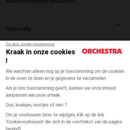
Kinderverzorgings-producten
Hulp nodig
Ga door zonder toestemming
Kraak in onze cookies
!
De cadeaukaart
We wachten alleen nog op je toestemming om de cookies
in de oven te doen en je gegevens te verzamelen.
Als je ons toestemming geeft, kunnen we onze inhoud
aanpassen aan jouw smaak.
Algemene verkoopsvoorwaarden
Dus, koekjes, nootjes of niet ?
Wettelijke bepalingen
*Commerciële aanbiedingen
Om je voorkeuren later te wijzigen, klik op de link
Persoonsgegevens
'Cookievoorkeuren' die zich in de voettekst van de pagina
3
Ecru
Ecru
jaar
Cookies beheren
bevindt.