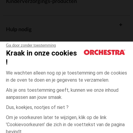
Kinderverzorgings-producten
Hulp nodig
Ga door zonder toestemming
Kraak in onze cookies
!
De cadeaukaart
We wachten alleen nog op je toestemming om de cookies
in de oven te doen en je gegevens te verzamelen.
Als je ons toestemming geeft, kunnen we onze inhoud
aanpassen aan jouw smaak.
Algemene verkoopsvoorwaarden
Dus, koekjes, nootjes of niet ?
Wettelijke bepalingen
*Commerciële aanbiedingen
Om je voorkeuren later te wijzigen, klik op de link
Persoonsgegevens
'Cookievoorkeuren' die zich in de voettekst van de pagina
3
Rood
Rood
jaar
Cookies beheren
bevindt.