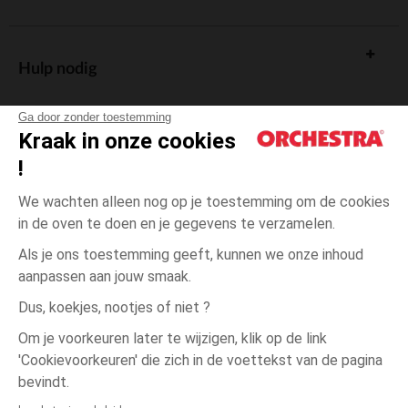
Hulp nodig
Ga door zonder toestemming
Kraak in onze cookies
!
De cadeaukaart
We wachten alleen nog op je toestemming om de cookies
in de oven te doen en je gegevens te verzamelen.
Als je ons toestemming geeft, kunnen we onze inhoud
aanpassen aan jouw smaak.
Algemene verkoopsvoorwaarden
Dus, koekjes, nootjes of niet ?
Wettelijke bepalingen
*Commerciële aanbiedingen
Om je voorkeuren later te wijzigen, klik op de link
Persoonsgegevens
'Cookievoorkeuren' die zich in de voettekst van de pagina
3
Ecru
Ecru
jaar
Cookies beheren
bevindt.
Toegankelijkheid: niet conform