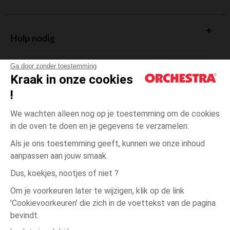
Hulp nodig
Ga door zonder toestemming
Kraak in onze cookies
!
De cadeaukaart
We wachten alleen nog op je toestemming om de cookies
in de oven te doen en je gegevens te verzamelen.
Als je ons toestemming geeft, kunnen we onze inhoud
aanpassen aan jouw smaak.
Algemene verkoopsvoorwaarden
Dus, koekjes, nootjes of niet ?
Wettelijke bepalingen
*Commerciële aanbiedingen
Om je voorkeuren later te wijzigen, klik op de link
Persoonsgegevens
'Cookievoorkeuren' die zich in de voettekst van de pagina
5
Blauw
Blauw
jaar
Cookies beheren
bevindt.
Toegankelijkheid: niet conform