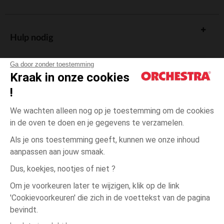
Hulp nodig
Ga door zonder toestemming
Kraak in onze cookies
!
De cadeaukaart
We wachten alleen nog op je toestemming om de cookies
in de oven te doen en je gegevens te verzamelen.
Als je ons toestemming geeft, kunnen we onze inhoud
aanpassen aan jouw smaak.
Algemene verkoopsvoorwaarden
Dus, koekjes, nootjes of niet ?
Wettelijke bepalingen
*Commerciële aanbiedingen
Om je voorkeuren later te wijzigen, klik op de link
Persoonsgegevens
'Cookievoorkeuren' die zich in de voettekst van de pagina
3
Blauw
Blauw
jaar
Cookies beheren
bevindt.
Toegankelijkheid: niet conform