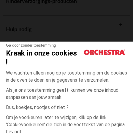
Kinderverzorgings-producten
Hulp nodig
Ga door zonder toestemming
Kraak in onze cookies
!
De cadeaukaart
We wachten alleen nog op je toestemming om de cookies
in de oven te doen en je gegevens te verzamelen.
Als je ons toestemming geeft, kunnen we onze inhoud
aanpassen aan jouw smaak.
Algemene verkoopsvoorwaarden
Dus, koekjes, nootjes of niet ?
Wettelijke bepalingen
*Commerciële aanbiedingen
Om je voorkeuren later te wijzigen, klik op de link
Persoonsgegevens
'Cookievoorkeuren' die zich in de voettekst van de pagina
3
Ecru
Ecru
jaar
Cookies beheren
bevindt.