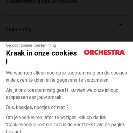
Kinderverzorgings-producten
Hulp nodig
Ga door zonder toestemming
Kraak in onze cookies
!
De cadeaukaart
We wachten alleen nog op je toestemming om de cookies
in de oven te doen en je gegevens te verzamelen.
Als je ons toestemming geeft, kunnen we onze inhoud
aanpassen aan jouw smaak.
Algemene verkoopsvoorwaarden
Dus, koekjes, nootjes of niet ?
Wettelijke bepalingen
*Commerciële aanbiedingen
Om je voorkeuren later te wijzigen, klik op de link
Persoonsgegevens
'Cookievoorkeuren' die zich in de voettekst van de pagina
14
Groen
Groen
jaar
Cookies beheren
bevindt.