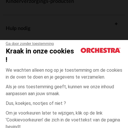
Kinderverzorgings-producten
Hulp nodig
Ga door zonder toestemming
Kraak in onze cookies
!
De cadeaukaart
We wachten alleen nog op je toestemming om de cookies
in de oven te doen en je gegevens te verzamelen.
Als je ons toestemming geeft, kunnen we onze inhoud
aanpassen aan jouw smaak.
Algemene verkoopsvoorwaarden
Dus, koekjes, nootjes of niet ?
Wettelijke bepalingen
*Commerciële aanbiedingen
Om je voorkeuren later te wijzigen, klik op de link
Persoonsgegevens
'Cookievoorkeuren' die zich in de voettekst van de pagina
4
Blauw
Blauw
jaar
Cookies beheren
bevindt.