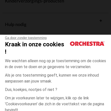
Kinderverzorgings-producten
Hulp nodig
Ga door zonder toestemming
Kraak in onze cookies
!
De cadeaukaart
We wachten alleen nog op je toestemming om de cookies
in de oven te doen en je gegevens te verzamelen.
Als je ons toestemming geeft, kunnen we onze inhoud
aanpassen aan jouw smaak.
Algemene verkoopsvoorwaarden
Dus, koekjes, nootjes of niet ?
Wettelijke bepalingen
*Commerciële aanbiedingen
Om je voorkeuren later te wijzigen, klik op de link
Persoonsgegevens
'Cookievoorkeuren' die zich in de voettekst van de pagina
3
Groen
Groen
jaar
Cookies beheren
bevindt.