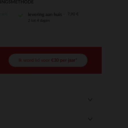
RINGSMETHODE
ratis
7,90 €
levering aan huis
2 tot 4 dagen
r wens aan te passen en te beheren, en zorgt ervoor dat aan de
Ik word lid voor
€30 per jaar*