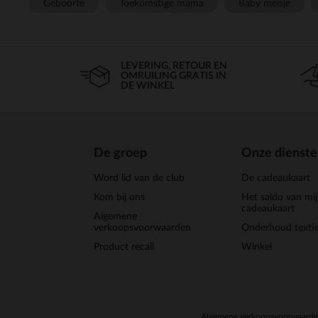
Geboorte
Toekomstige mama
Baby meisje
LEVERING, RETOUR EN
OMRUILING GRATIS IN
DE WINKEL
De groep
Onze dienst
Word lid van de club
De cadeaukaart
Kom bij ons
Het saldo van mi
cadeaukaart
Algemene
verkoopsvoorwaarden
Onderhoud textie
Product recall
Winkel
Algemene verkoopsvoorwaard