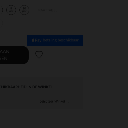
8
10
MAATTABEL
r
jaar
jaar
r
betaling beschikbaar
 AAN
Verlanglijstje.
GEN
CHIKBAARHEID IN DE WINKEL
Selecteer Winkel →