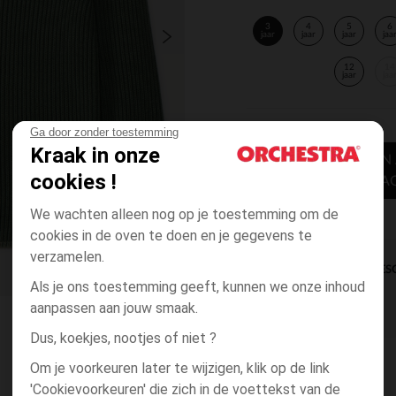
3
4
5
6
jaar
jaar
jaar
jaa
12
14
jaar
jaa
Ga door zonder toestemming
Kraak in onze
TOEVOEGEN
cookies !
WINKELWA
We wachten alleen nog op je toestemming om de
cookies in de oven te doen en je gegevens te
verzamelen.
DIRECTE BES
Als je ons toestemming geeft, kunnen we onze inhoud
aanpassen aan jouw smaak.
Dus, koekjes, nootjes of niet ?
Om je voorkeuren later te wijzigen, klik op de link
'Cookievoorkeuren' die zich in de voettekst van de