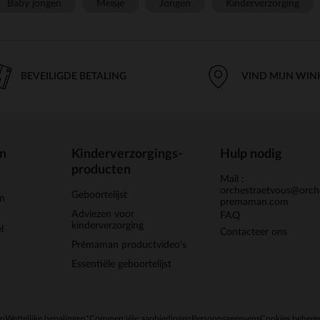
Baby jongen
Meisje
Jongen
Kinderverzorging
BEVEILIGDE BETALING
VIND MIJN WIN
en
Kinderverzorgings-
Hulp nodig
producten
Mail :
orchestraetvous@orch
Geboortelijst
jn
premaman.com
Adviezen voor
FAQ
kinderverzorging
l
Contacteer ons
Prémaman productvideo's
Essentiële geboortelijst
en
Wettelijke bepalingen
*Commerciële aanbiedingen
Persoonsgegevens
Cookies behere