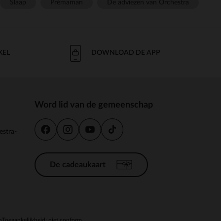
Slaap
Prémaman
De adviezen van Orchestra
KEL
DOWNLOAD DE APP
Word lid van de gemeenschap
estra-
De cadeaukaart
n
Toegankelijkheid: niet conform