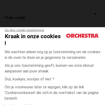
Hulp nodig
Ga door zonder toestemming
Kraak in onze cookies
!
De cadeaukaart
We wachten alleen nog op je toestemming om de cookies
in de oven te doen en je gegevens te verzamelen.
Als je ons toestemming geeft, kunnen we onze inhoud
aanpassen aan jouw smaak.
Algemene verkoopsvoorwaarden
Dus, koekjes, nootjes of niet ?
Wettelijke bepalingen
*Commerciële aanbiedingen
Om je voorkeuren later te wijzigen, klik op de link
Persoonsgegevens
'Cookievoorkeuren' die zich in de voettekst van de pagina
3
Beige
Beige
jaar
Cookies beheren
bevindt.
Toegankelijkheid: niet conform