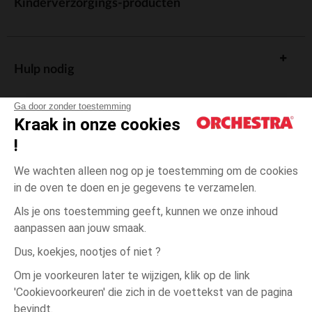
Kinderverzorgings-producten
Hulp nodig
Ga door zonder toestemming
Kraak in onze cookies
!
De cadeaukaart
We wachten alleen nog op je toestemming om de cookies
in de oven te doen en je gegevens te verzamelen.
Als je ons toestemming geeft, kunnen we onze inhoud
aanpassen aan jouw smaak.
Algemene verkoopsvoorwaarden
Dus, koekjes, nootjes of niet ?
Wettelijke bepalingen
*Commerciële aanbiedingen
Om je voorkeuren later te wijzigen, klik op de link
Persoonsgegevens
'Cookievoorkeuren' die zich in de voettekst van de pagina
3
Beige
Beige
jaar
Cookies beheren
bevindt.